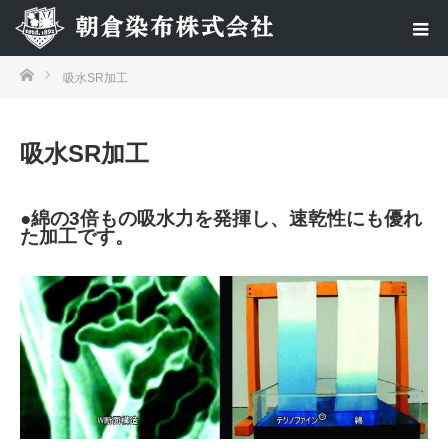
ホーム
吸水SR加工
吸水SR加工
●綿の3倍もの吸水力を発揮し、速乾性にも優れ
た加工です。