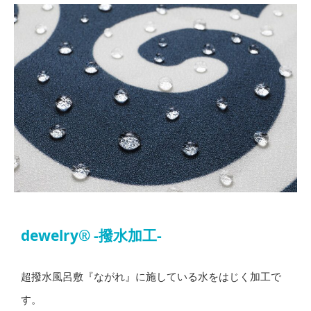
dewelry® -撥水加工-
超撥水風呂敷『ながれ』に施している水をはじく加工で
す。